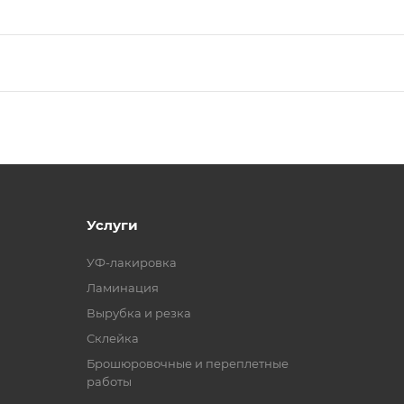
Услуги
УФ-лакировка
Ламинация
Вырубка и резка
Склейка
Брошюровочные и переплетные
работы