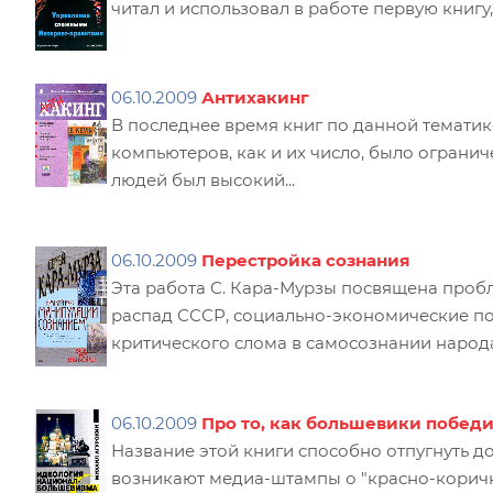
читал и использовал в работе первую книг
06.10.2009
Антихакинг
В последнее время книг по данной тематик
компьютеров, как и их число, было ограни
людей был высокий...
06.10.2009
Перестройка сознания
Эта работа С. Кара-Мурзы посвящена пробл
распад СССР, социально-экономические пот
критического слома в самосознании народа.
06.10.2009
Про то, как большевики побед
Название этой книги способно отпугнуть д
возникают медиа-штампы о "красно-коричне