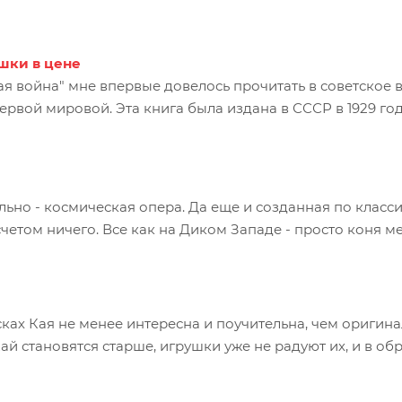
шки в цене
я война" мне впервые довелось прочитать в советское в
вой мировой. Эта книга была издана в СССР в 1929 году,
льно - космическая опера. Да еще и созданная по класси
ом ничего. Все как на Диком Западе - просто коня меняе
ках Кая не менее интересна и поучительна, чем оригин
 Кай становятся старше, игрушки уже не радуют их, и в