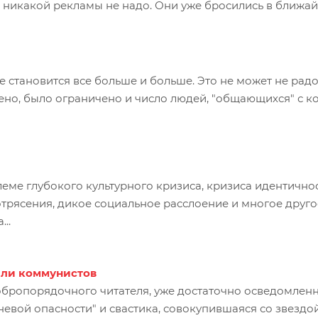
у, никакой рекламы не надо. Они уже бросились в ближ
е становится все больше и больше. Это не может не рад
чено, было ограничено и число людей, "общающихся" с к
еме глубокого культурного кризиса, кризиса идентичнос
рясения, дикое социальное расслоение и многое другое 
..
или коммунистов
обропорядочного читателя, уже достаточно осведомленн
вой опасности" и свастика, совокупившаяся со звездой.