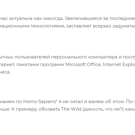
ас актуальна как никогда. Увеличившееся за последни
мационными технологиями, заставляет всерьез задумать
пытных пользователей персонального компьютера и пос
нет, пакетами программ Microsoft Office, Internet Exp
неса.
квием по Homo Sapiens" я не читал и жалею об этом. По
ше. К примеру, обозвать The Wild (дикость, что ли?) как