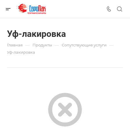
Уф-лакировка
—
—
—
Главная
Продукты
Сопутствующие услуги
Уф-лакировка