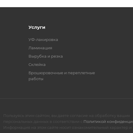
Услуги
УФ-лакировка
Ламинация
Вырубка и резка
Склейка
Брошюровочные и переплетные
работы
Пользуясь этим сайтом, вы даете согласие на обработку ваших
персональных данных в соответствии с
Политикой конфиденци
Информация на этом сайте носит ознакомительный характер и 