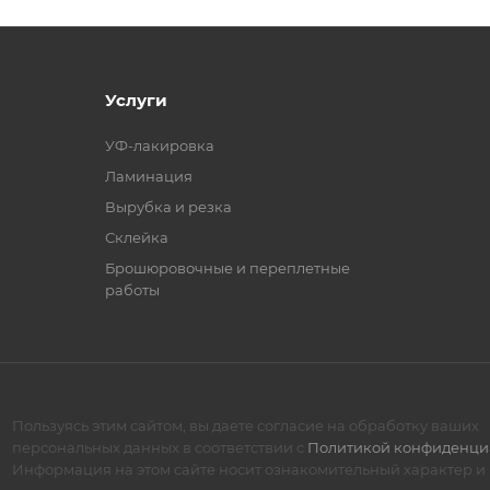
Услуги
УФ-лакировка
Ламинация
Вырубка и резка
Склейка
Брошюровочные и переплетные
работы
Пользуясь этим сайтом, вы даете согласие на обработку ваших
персональных данных в соответствии с
Политикой конфиденци
Информация на этом сайте носит ознакомительный характер и 